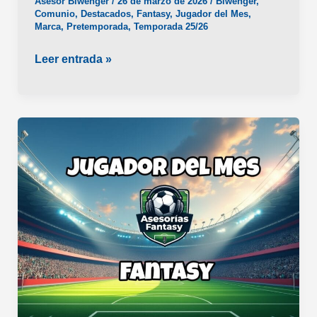
Asesor Biwenger
/
26 de marzo de 2026
/
Biwenger
,
Comunio
,
Destacados
,
Fantasy
,
Jugador del Mes
,
Marca
,
Pretemporada
,
Temporada 25/26
El
Leer entrada »
Jugador
Más
Fantasy
del
Mes
de
Marzo