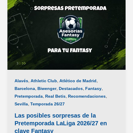
,
,
,
Alavés
Athletic Club
Atlético de Madrid
,
,
,
,
Barcelona
Biwenger
Destacados
Fantasy
,
,
,
Pretemporada
Real Betis
Recomendaciones
,
Sevilla
Temporada 26/27
Las posibles sorpresas de la
Pretemporada LaLiga 2026/27 en
clave Fantasy