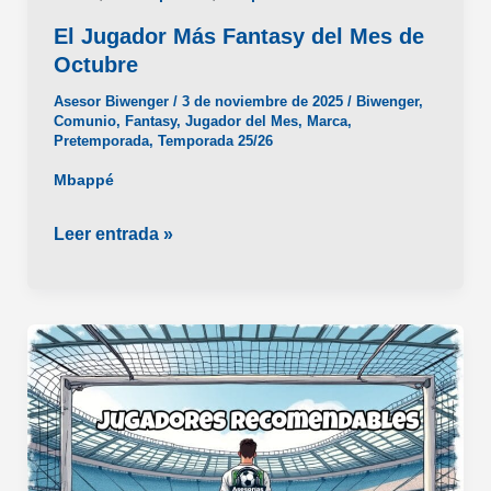
El Jugador Más Fantasy del Mes de
Octubre
Asesor Biwenger
/
3 de noviembre de 2025
/
Biwenger
,
Comunio
,
Fantasy
,
Jugador del Mes
,
Marca
,
Pretemporada
,
Temporada 25/26
Mbappé
El
Leer entrada »
Jugador
Más
Fantasy
del
Mes
de
Octubre