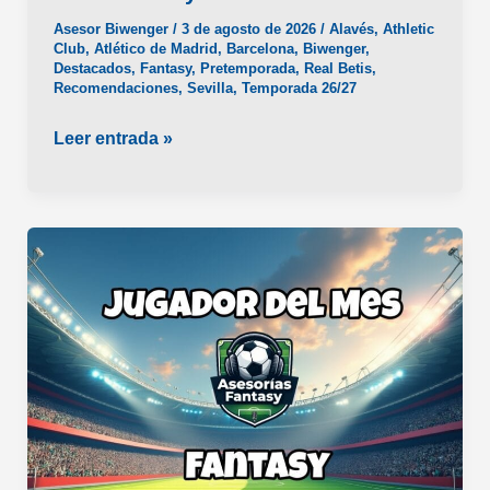
Asesor Biwenger
/
3 de agosto de 2026
/
Alavés
,
Athletic
Club
,
Atlético de Madrid
,
Barcelona
,
Biwenger
,
Destacados
,
Fantasy
,
Pretemporada
,
Real Betis
,
Recomendaciones
,
Sevilla
,
Temporada 26/27
Las
Leer entrada »
posibles
sorpresas
de
la
Pretemporada
LaLiga
2026/27
en
clave
Fantasy