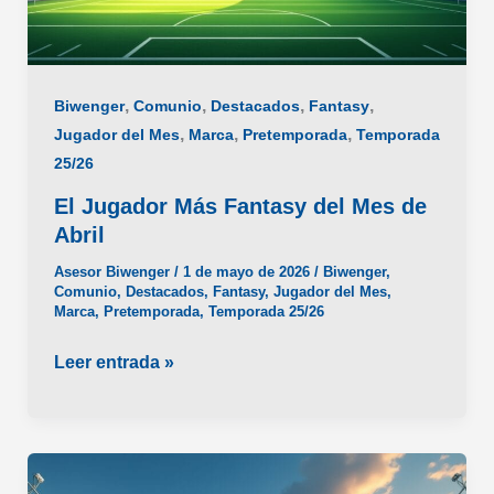
,
,
,
,
Biwenger
Comunio
Destacados
Fantasy
,
,
,
Jugador del Mes
Marca
Pretemporada
Temporada
25/26
El Jugador Más Fantasy del Mes de
Abril
Asesor Biwenger
/
1 de mayo de 2026
/
Biwenger
,
Comunio
,
Destacados
,
Fantasy
,
Jugador del Mes
,
Marca
,
Pretemporada
,
Temporada 25/26
El
Leer entrada »
Jugador
Más
Fantasy
del