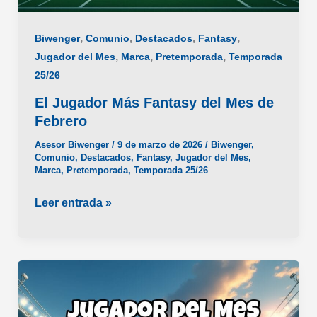
,
,
,
,
Biwenger
Comunio
Destacados
Fantasy
,
,
,
Jugador del Mes
Marca
Pretemporada
Temporada
25/26
El Jugador Más Fantasy del Mes de
Febrero
Asesor Biwenger
/
9 de marzo de 2026
/
Biwenger
,
Comunio
,
Destacados
,
Fantasy
,
Jugador del Mes
,
Marca
,
Pretemporada
,
Temporada 25/26
El
Leer entrada »
Jugador
Más
Fantasy
del
Mes
de