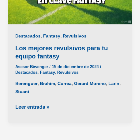
,
,
Destacados
Fantasy
Revulsivos
Los mejores revulsivos para tu
equipo fantasy
Asesor Biwenger
/
15 de diciembre de 2024
/
Destacados
,
Fantasy
,
Revulsivos
,
,
,
,
,
Berenguer
Brahim
Correa
Gerard Moreno
Larin
Stuani
Los
Leer entrada »
mejores
revulsivos
para
tu