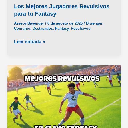
Los Mejores Jugadores Revulsivos
para tu Fantasy
Asesor Biwenger
/
6 de agosto de 2025
/
Biwenger
,
Comunio
,
Destacados
,
Fantasy
,
Revulsivos
Los
Leer entrada »
Mejores
Jugadores
Revulsivos
para
tu
Fantasy