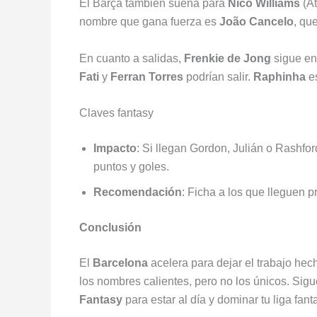
El Barça también suena para
Nico Williams
(At
nombre que gana fuerza es
João Cancelo
, qu
En cuanto a salidas,
Frenkie de Jong
sigue en 
Fati
y
Ferran Torres
podrían salir.
Raphinha
es
Claves fantasy
Impacto
: Si llegan Gordon, Julián o Rashfo
puntos y goles.
Recomendación
: Ficha a los que lleguen 
Conclusión
El
Barcelona
acelera para dejar el trabajo he
los nombres calientes, pero no los únicos. Si
Fantasy
para estar al día y dominar tu liga fan