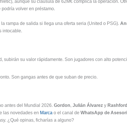
hletic), aunque su cláusula de 62M€ complica la operación. Otr
e podría volver en préstamo.
la rampa de salida si llega una oferta seria (United o PSG).
An
 intocable.
rd, subirán su valor rápidamente. Son jugadores con alto potenci
pronto. Son gangas antes de que suban de precio.
cho antes del Mundial 2026.
Gordon
,
Julián Álvarez
y
Rashfor
gue las novedades en
Marca
o el canal de
WhatsApp de Asesor
tasy. ¿Qué opinas, ficharías a alguno?