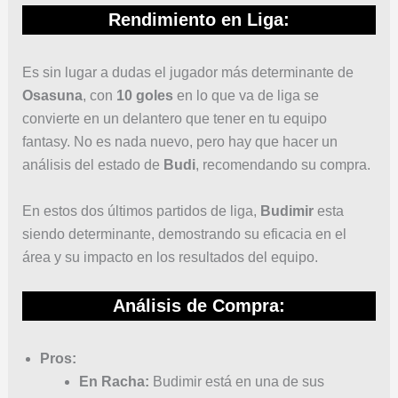
Rendimiento en Liga:
Es sin lugar a dudas el jugador más determinante de
Osasuna
, con
10 goles
en lo que va de liga se
convierte en un delantero que tener en tu equipo
fantasy. No es nada nuevo, pero hay que hacer un
análisis del estado de
Budi
, recomendando su compra.
En estos dos últimos partidos de liga,
Budimir
esta
siendo determinante, demostrando su eficacia en el
área y su impacto en los resultados del equipo.
Análisis de Compra:
Pros:
En Racha:
Budimir está en una de sus