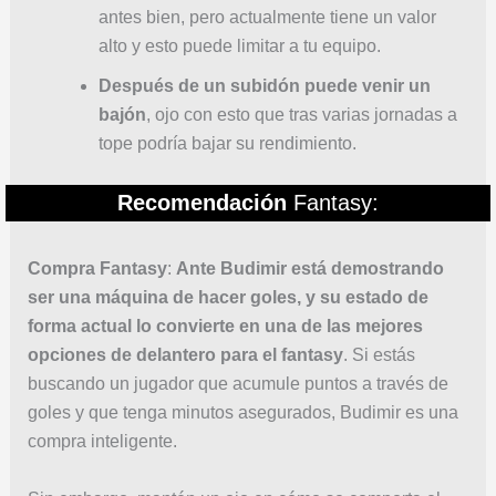
antes bien, pero actualmente tiene un valor
alto y esto puede limitar a tu equipo.
Después de un subidón puede venir un
bajón
, ojo con esto que tras varias jornadas a
tope podría bajar su rendimiento.
Recomendación
Fantasy:
Compra
Fantasy
:
Ante Budimir está demostrando
ser una máquina de hacer goles, y su estado de
forma actual lo convierte en una de las mejores
opciones de delantero para el fantasy
. Si estás
buscando un jugador que acumule puntos a través de
goles y que tenga minutos asegurados, Budimir es una
compra inteligente.