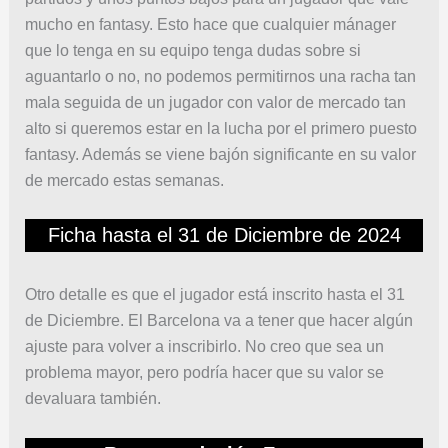
mucho en fantasy. Esto hace que cualquier mánager
que lo tenga en su equipo tenga dudas sobre si
aguantarlo o no, no podemos permitirnos una racha tan
mala seguida de un jugador con valor de mercado tan
alto si queremos estar en la lucha por el primero puesto
fantasy. Además se viene bajón significante en su valor
de mercado estas semanas.
Ficha hasta el 31 de Diciembre de 2024
Otro detalle es que el jugador está inscrito hasta el 31
de Diciembre. El Barcelona va a tener que hacer algún
ajuste para volver a inscribirlo. No creo que sea un
problema mayor, pero podría hacer que su valor se
devaluara también.