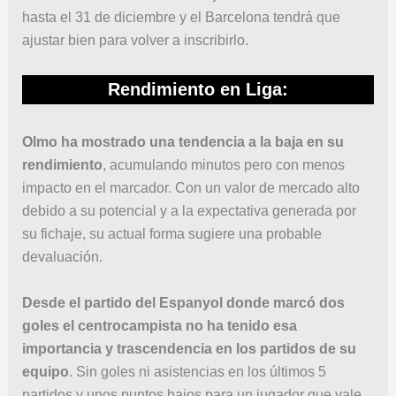
hasta el 31 de diciembre y el Barcelona tendrá que
ajustar bien para volver a inscribirlo.
Rendimiento en Liga:
Olmo ha mostrado una tendencia a la baja en su
rendimiento
, acumulando minutos pero con menos
impacto en el marcador. Con un valor de mercado alto
debido a su potencial y a la expectativa generada por
su fichaje, su actual forma sugiere una probable
devaluación.
Desde el partido del Espanyol donde marcó dos
goles el centrocampista no ha tenido esa
importancia y trascendencia en los partidos de su
equipo
. Sin goles ni asistencias en los últimos 5
partidos y unos puntos bajos para un jugador que vale