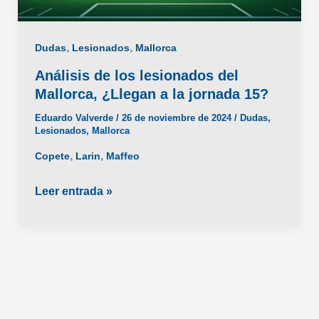
,
,
Dudas
Lesionados
Mallorca
Análisis de los lesionados del
Mallorca, ¿Llegan a la jornada 15?
Eduardo Valverde
/
26 de noviembre de 2024
/
Dudas
,
Lesionados
,
Mallorca
,
,
Copete
Larin
Maffeo
Análisis
Leer entrada »
de
los
lesionados
del
Mallorca,
¿Llegan