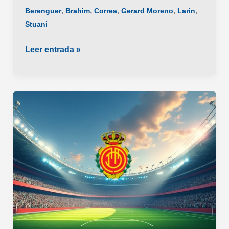
,
,
,
,
,
Berenguer
Brahim
Correa
Gerard Moreno
Larin
Stuani
Los
Leer entrada »
mejores
revulsivos
para
tu
equipo
fantasy