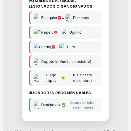
POSIBLES SUPLENCIAS,
LESIONADOS O SANCIONADOS
Foulquier
→
Diakhaby
Pepelu
→
Ugrinic
Sadiq
→
Duro
Copete
(Vuelta en octubre)
Diego
(Baja hasta
López
diciembre)
JUGADORES RECOMENDABLES
Cumple sin brillar,
Dimitrievski
opción segura