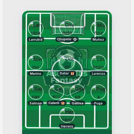
Chupete
Larrubia
Muñoz
Dotor
Merino
Lorenzo
Calero
Salinas
Galilea
Puga
Herrero