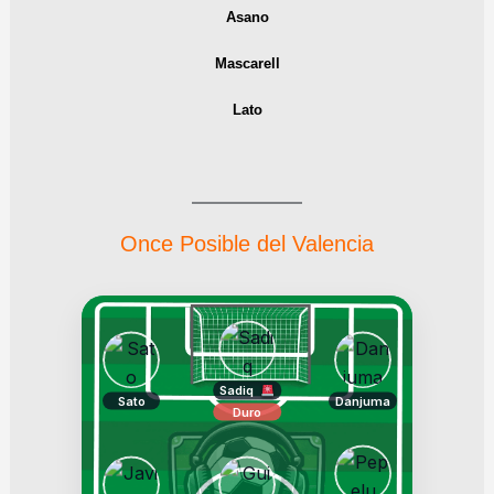
Asano
Mascarell
Lato
Once Posible del Valencia
Sadiq
Sato
Danjuma
Duro