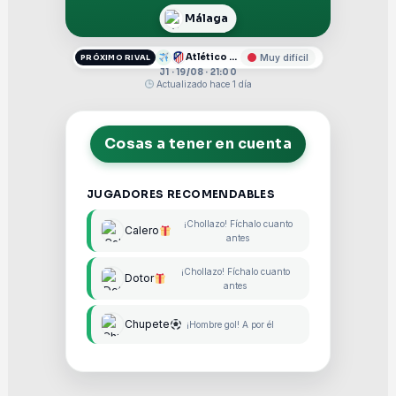
Málaga
Atlético de Madrid
Muy difícil
PRÓXIMO RIVAL
J1 · 19/08 · 21:00
Actualizado hace 1 día
Cosas a tener en cuenta
JUGADORES RECOMENDABLES
¡Chollazo! Fíchalo cuanto
Calero
antes
¡Chollazo! Fíchalo cuanto
Dotor
antes
Chupete
¡Hombre gol! A por él