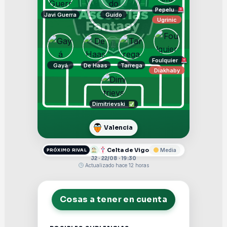
Pepelu
Javi Guerra
Guido
Ugrinic
Foulquier
Gayá
De Haas
Tarrega
Diakhaby
Dimitrievski
Valencia
Celta de Vigo
Media
PRÓXIMO RIVAL
J2 · 22/08 · 19:30
Actualizado hace 12 horas
Cosas a tener en cuenta