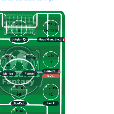
Jutgla
Hugo González
Carreira
Moriba
Román
Galán
Starlfelt
Javi R.