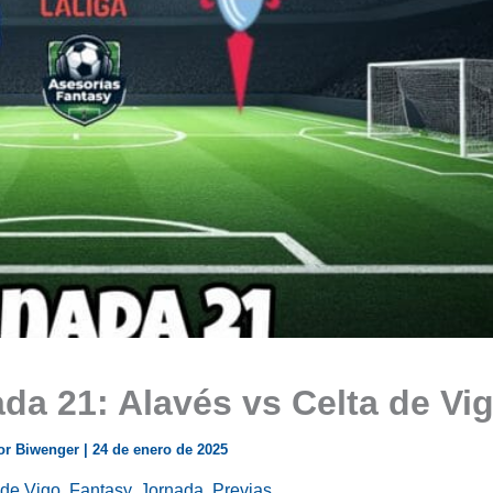
da 21: Alavés vs Celta de Vi
or Biwenger
|
24 de enero de 2025
 de Vigo
,
Fantasy
,
Jornada
,
Previas