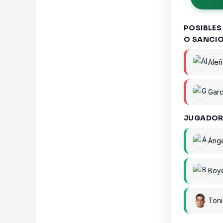
POSIBLES
O SANCI
Aleñ
Gar
JUGADOR
Áng
Boy
Toni