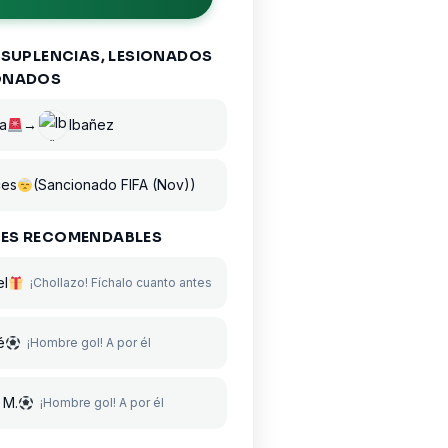
 SUPLENCIAS, LESIONADOS
ONADOS
a
→
Ibañez
ces
(Sancionado FIFA (Nov))
ES RECOMENDABLES
el
¡Chollazo! Fíchalo cuanto antes
é
¡Hombre gol! A por él
 M.
¡Hombre gol! A por él