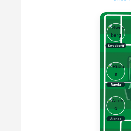
Swedberg
Rueda
Alonso