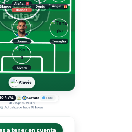
Aleña
Ángel
 Blanco
Denis
Ibañez
Jonny
Tenaglia
Sivera
Alavés
Getafe
O RIVAL
Fácil
J1 · 15/08 · 19:30
Actualizado hace 18 horas
s a tener en cuenta