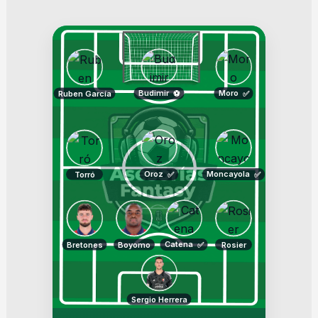
Budimir
Moro
Ruben García
⚽
✅
Oroz
Moncayola
Torró
✅
✅
Catena
Bretones
Boyomo
Rosier
✅
Sergio Herrera