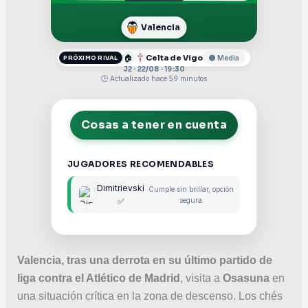
Valencia
🏠
Celta de Vigo
🟡 Media
PRÓXIMO RIVAL
J2 · 22/08 · 19:30
🕒 Actualizado hace 59 minutos
Cosas a tener en cuenta
JUGADORES RECOMENDABLES
Dimitrievski
Cumple sin brillar, opción
✅
segura
Valencia, tras una derrota en su último partido de
liga contra el Atlético de Madrid
, visita a
Osasuna
en
una situación crítica en la zona de descenso. Los chés