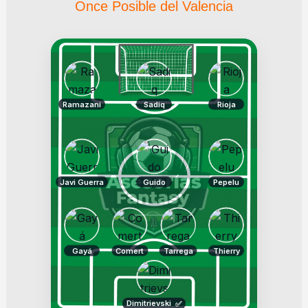
Once Posible del Valencia
Ramazani
Sadiq
Rioja
Javi Guerra
Guido
Pepelu
Gayá
Comert
Tarrega
Thierry
Dimitrievski
✅