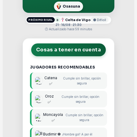
Osasuna
✈️
Celta de Vigo
🟠 Difícil
PRÓXIMO RIVAL
J1 · 16/08 · 21:30
🕒 Actualizado hace 59 minutos
Cosas a tener en cuenta
JUGADORES RECOMENDABLES
Catena
Cumple sin brillar, opción
✅
segura
Oroz
Cumple sin brillar, opción
✅
segura
Moncayola
Cumple sin brillar, opción
✅
segura
Budimir ⚽
¡Hombre gol! A por él