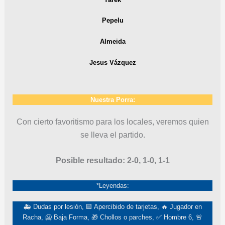
Pepelu
Almeida
Jesus Vázquez
Nuestra Porra:
Con cierto favoritismo para los locales, veremos quien
se lleva el partido.
Posible resultado: 2-0, 1-0, 1-1
*Leyendas:
🚑 Dudas por lesión, 🟨 Apercibido de tarjetas, 🔥 Jugador en
Racha, 🥶 Baja Forma, 🎁 Chollos o parches, ✅ Hombre 6, 🚨