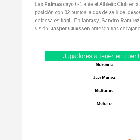
Las
Palmas
cayó 0-1 ante el Athletic Club en s
posición con 32 puntos, a dos de salir del des
defensa es frágil. En
fantasy
,
Sandro Ramírez
visión.
Jasper Cillessen
arriesga tras encajar 
Jugadores a tener en cuent
Mckenna
Javi Muñoz
McBurnie
Moleiro