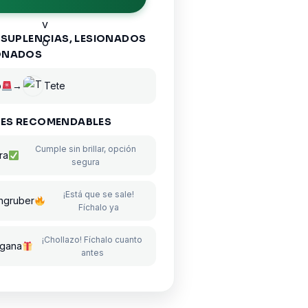
 SUPLENCIAS, LESIONADOS
ONADOS
o
→
Tete
ES RECOMENDABLES
Cumple sin brillar, opción
ra
segura
¡Está que se sale!
ngruber
Fíchalo ya
¡Chollazo! Fíchalo cuanto
ngana
antes