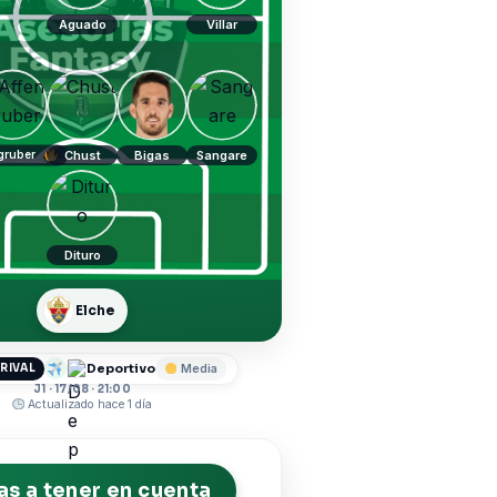
Aguado
Villar
gruber
Chust
Bigas
Sangare
Dituro
Elche
Deportivo
RIVAL
Media
J1 · 17/08 · 21:00
Actualizado hace 1 día
s a tener en cuenta