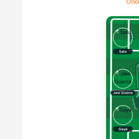
Once
Sato
Javi Guerra
Gayá