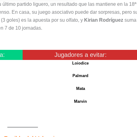
u último partido liguero, un resultado que las mantiene en la 18ª
censo. En casa, su juego asociativo puede dar sorpresas, pero s
(3 goles) es la apuesta por su olfato, y
Kirian Rodríguez
suma 
en 7 de 10 jornadas.
a:
Jugadores a evitar:
Loiodice
Palmard
Mata
Marvin