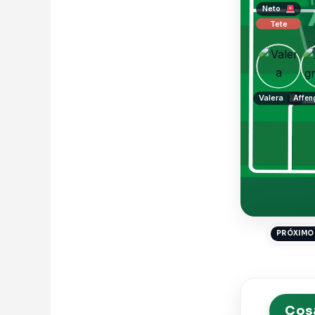
Neto
Tete
Valera
Affen
PRÓXIMO 
Cosa