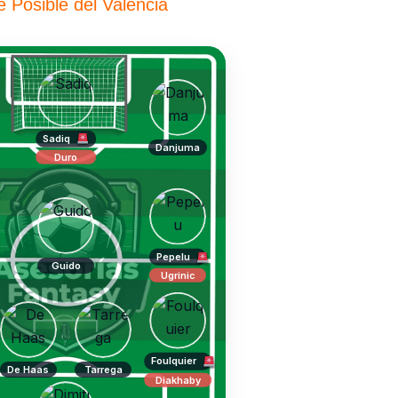
 Posible del Valencia
Sadiq
Danjuma
Duro
Pepelu
Guido
Ugrinic
Foulquier
De Haas
Tarrega
Diakhaby