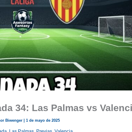
ada 34: Las Palmas vs Valenc
sor Biwenger
|
1 de mayo de 2025
ada
,
Las Palmas
,
Previas
,
Valencia