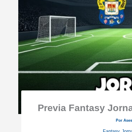
Previa Fantasy Jorn
Por
Ase
Fantasy
,
Jorn