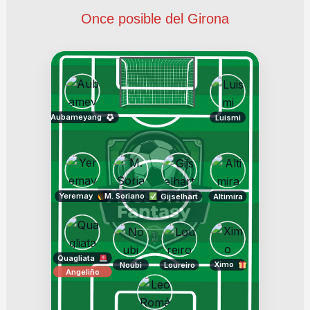
Once posible del Girona
Aubameyang
Luismi
Yeremay
M. Soriano
Gijselhart
Altimira
Quagliata
Ximo
Noubi
Loureiro
Angeliño