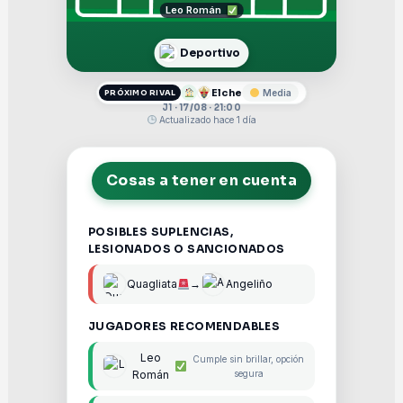
Leo Román
Deportivo
Elche
Media
PRÓXIMO RIVAL
J1 · 17/08 · 21:00
Actualizado hace 1 día
Cosas a tener en cuenta
POSIBLES SUPLENCIAS,
LESIONADOS O SANCIONADOS
Quagliata
→
Angeliño
JUGADORES RECOMENDABLES
Leo
Cumple sin brillar, opción
Román
segura