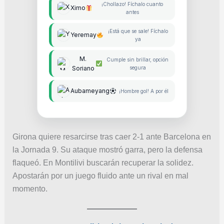
¡Chollazo! Fíchalo cuanto
Ximo
antes
¡Está que se sale! Fíchalo
Yeremay
ya
M.
Cumple sin brillar, opción
Soriano
segura
Aubameyang
¡Hombre gol! A por él
Girona quiere resarcirse tras caer 2-1 ante Barcelona en
la Jornada 9. Su ataque mostró garra, pero la defensa
flaqueó. En Montilivi buscarán recuperar la solidez.
Apostarán por un juego fluido ante un rival en mal
momento.