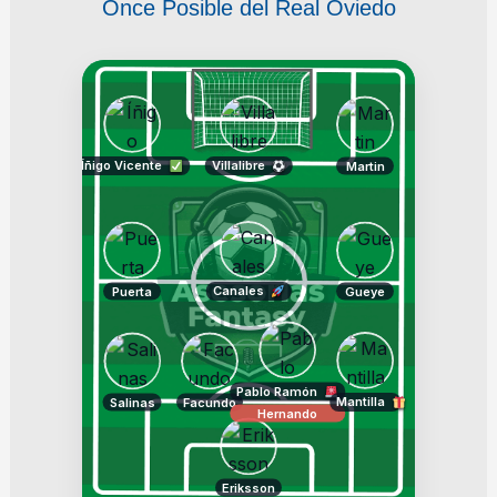
Once Posible del Real Oviedo
Íñigo Vicente
Villalibre
Martin
Canales
Puerta
Gueye
Pablo Ramón
Mantilla
Salinas
Facundo
Hernando
Eriksson