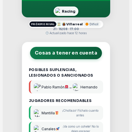
Racing
Villarreal
Difícil
PRÓXIMO RIVAL
J1 · 16/08 · 17:00
Actualizado hace 12 horas
Cosas a tener en cuenta
POSIBLES SUPLENCIAS,
LESIONADOS O SANCIONADOS
Pablo Ramón
→
Hernando
JUGADORES RECOMENDABLES
¡Chollazo! Fíchalo cuanto
Mantilla
antes
¡Va como un cohete! No lo
Canales
dejes escapar