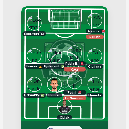
Alvarez
Lookman
Sorloth
Pablo B.
Baena
Hjulmand
Giuliano
Koke
Pubill
Grimaldo
Hancko
Llorente
Le Normand
Oblak