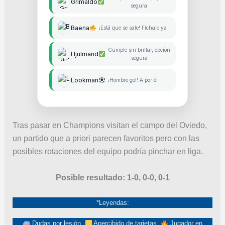
Grimaldo
segura
Baena
¡Está que se sale! Fíchalo ya
Cumple sin brillar, opción
Hjulmand
segura
Lookman
¡Hombre gol! A por él
Tras pasar en Champions visitan el campo del Oviedo,
un partido que a priori parecen favoritos pero con las
posibles rotaciones del equipo podría pinchar en liga.
Posible resultado: 1-0, 0-0, 0-1
*Leyendas:
Dudas por lesión,
Apercibido de tarjetas,
Jugador en