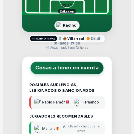
Eriksson
Racing
Villarreal
Difícil
PRÓXIMO RIVAL
J1 · 16/08 · 17:00
Actualizado hace 12 horas
Cosas a tener en cuenta
POSIBLES SUPLENCIAS,
LESIONADOS O SANCIONADOS
Pablo Ramón
→
Hernando
JUGADORES RECOMENDABLES
¡Chollazo! Fíchalo cuanto
Mantilla
antes