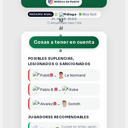
Atlético de Madrid
Málaga
Muy fácil
PRÓXIMO RIVAL
J1 · 19/08 · 21:00
Actualizado hace 1 día
Cosas a tener en cuenta
POSIBLES SUPLENCIAS,
LESIONADOS O SANCIONADOS
Pubill
→
Le Normand
Pablo B.
→
Koke
Alvarez
→
Sorloth
JUGADORES RECOMENDABLES
Cumple sin brillar, opción