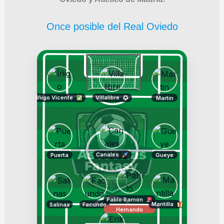
Once posible del Real Oviedo
Íñigo Vicente
Villalibre
Martin
Canales
Puerta
Gueye
Pablo Ramón
Mantilla
Salinas
Facundo
Hernando