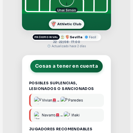
Unai Simón
Athletic Club
Sevilla
Fácil
PRÓXIMO RIVAL
J2 · 22/08 · 17:00
Actualizado hace 2 días
Cosas a tener en cuenta
POSIBLES SUPLENCIAS,
LESIONADOS O SANCIONADOS
Vivian
→
Paredes
Navarro
→
Iñaki
JUGADORES RECOMENDABLES