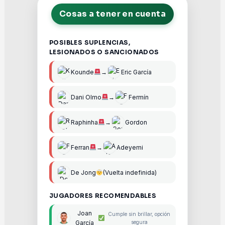
Cosas a tener en cuenta
POSIBLES SUPLENCIAS,
LESIONADOS O SANCIONADOS
Kounde
→
Eric García
Dani Olmo
→
Fermín
Raphinha
→
Gordon
Ferran
→
Adeyemi
De Jong
(Vuelta indefinida)
JUGADORES RECOMENDABLES
Joan
Cumple sin brillar, opción
García
segura