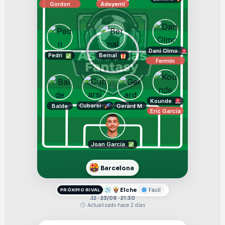
Gordon
Adeyemi
Dani Olmo
Pedri
Bernal
Fermín
Kounde
Cubarsi
Balde
Gerard M.
Eric García
Joan García
Barcelona
Elche
Fácil
PRÓXIMO RIVAL
J2 · 23/08 · 21:30
Actualizado hace 2 días