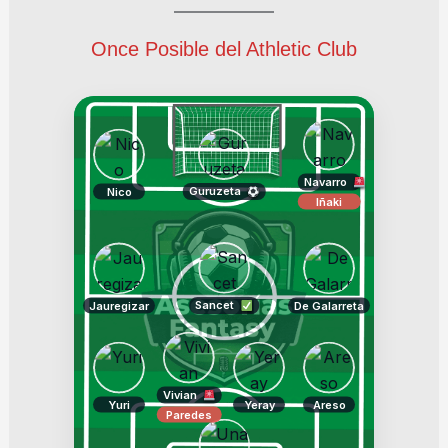
Once Posible del Athletic Club
Navarro
Guruzeta
Nico
Iñaki
Sancet
Jauregizar
De Galarreta
Vivian
Yuri
Yeray
Areso
Paredes