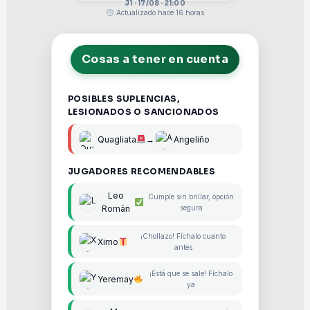
J1 · 17/08 · 21:00
Actualizado hace 16 horas
Cosas a tener en cuenta
POSIBLES SUPLENCIAS,
LESIONADOS O SANCIONADOS
Quagliata
→
Angeliño
JUGADORES RECOMENDABLES
Leo
Cumple sin brillar, opción
Román
segura
¡Chollazo! Fíchalo cuanto
Ximo
antes
¡Está que se sale! Fíchalo
Yeremay
ya