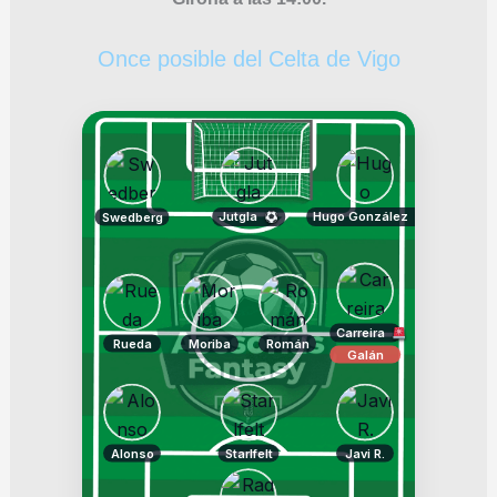
Once posible del Celta de Vigo
Jutgla
Hugo González
Swedberg
Carreira
Rueda
Moriba
Román
Galán
Alonso
Starlfelt
Javi R.