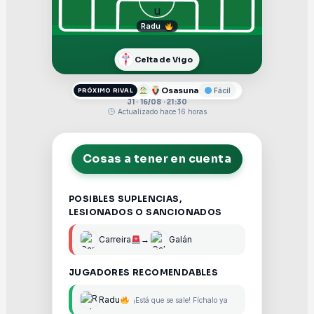
Radu
Celta de Vigo
Osasuna
Fácil
PRÓXIMO RIVAL
J1 · 16/08 · 21:30
Actualizado hace 16 horas
Cosas a tener en cuenta
POSIBLES SUPLENCIAS,
LESIONADOS O SANCIONADOS
Carreira
→
Galán
JUGADORES RECOMENDABLES
Radu
¡Está que se sale! Fíchalo ya