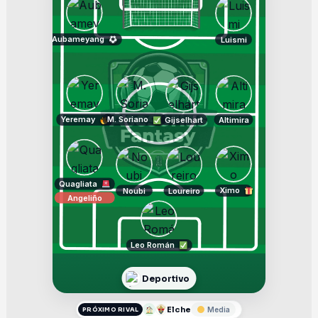
Aubameyang
Luismi
Yeremay
M. Soriano
Gijselhart
Altimira
Quagliata
Ximo
Noubi
Loureiro
Angeliño
Leo Román
Deportivo
Elche
Media
PRÓXIMO RIVAL