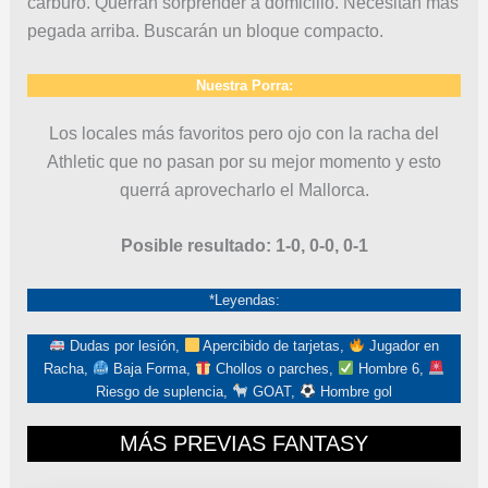
carburó. Querrán sorprender a domicilio. Necesitan más
pegada arriba. Buscarán un bloque compacto.
Nuestra Porra:
Los locales más favoritos pero ojo con la racha del
Athletic que no pasan por su mejor momento y esto
querrá aprovecharlo el Mallorca.
Posible resultado: 1-0, 0-0, 0-1
*Leyendas:
Dudas por lesión,
Apercibido de tarjetas,
Jugador en
Racha,
Baja Forma,
Chollos o parches,
Hombre 6,
Riesgo de suplencia,
GOAT,
Hombre gol
MÁS PREVIAS FANTASY