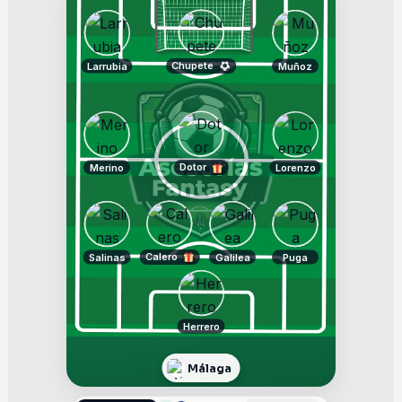
Chupete
Larrubia
Muñoz
Dotor
Merino
Lorenzo
Calero
Salinas
Galilea
Puga
Herrero
Málaga