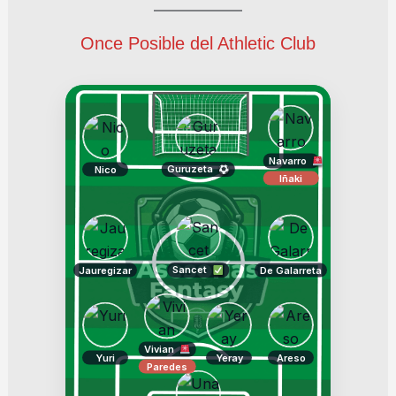
Once Posible del Athletic Club
Navarro
Guruzeta
Nico
Iñaki
Sancet
Jauregizar
De Galarreta
Vivian
Yuri
Yeray
Areso
Paredes