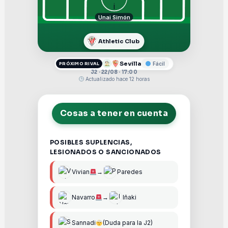
Unai Simón
Athletic Club
Sevilla
Fácil
PRÓXIMO RIVAL
J2 · 22/08 · 17:00
Actualizado hace 12 horas
Cosas a tener en cuenta
POSIBLES SUPLENCIAS,
LESIONADOS O SANCIONADOS
Vivian
→
Paredes
Navarro
→
Iñaki
Sannadi
(Duda para la J2)