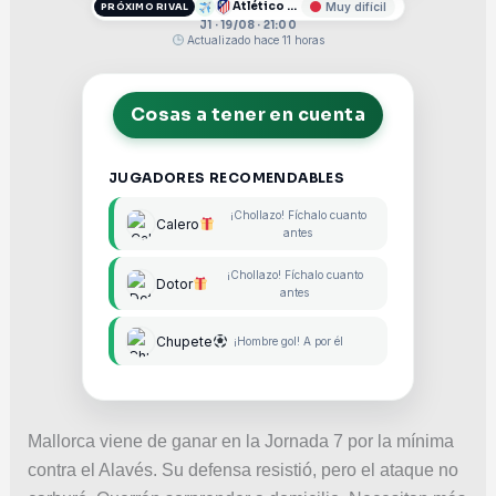
Atlético de Madrid
Muy difícil
PRÓXIMO RIVAL
J1 · 19/08 · 21:00
Actualizado hace 11 horas
Cosas a tener en cuenta
JUGADORES RECOMENDABLES
¡Chollazo! Fíchalo cuanto
Calero
antes
¡Chollazo! Fíchalo cuanto
Dotor
antes
Chupete
¡Hombre gol! A por él
Mallorca viene de ganar en la Jornada 7 por la mínima
contra el Alavés. Su defensa resistió, pero el ataque no