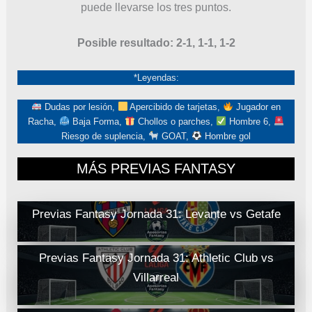
puede llevarse los tres puntos.
Posible resultado: 2-1, 1-1, 1-2
*Leyendas:
Dudas por lesión,
Apercibido de tarjetas,
Jugador en
Racha,
Baja Forma,
Chollos o parches,
Hombre 6,
Riesgo de suplencia,
GOAT,
Hombre gol
MÁS PREVIAS FANTASY
Previas Fantasy Jornada 31: Levante vs Getafe
Previas Fantasy Jornada 31: Athletic Club vs
Villarreal