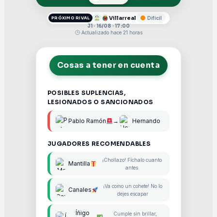
Villarreal
Difícil
PRÓXIMO RIVAL
J1 · 16/08 · 17:00
Actualizado hace 21 horas
Cosas a tener en cuenta
POSIBLES SUPLENCIAS,
LESIONADOS O SANCIONADOS
Pablo Ramón
→
Hernando
JUGADORES RECOMENDABLES
¡Chollazo! Fíchalo cuanto
Mantilla
antes
¡Va como un cohete! No lo
Canales
dejes escapar
Íñigo
Cumple sin brillar,