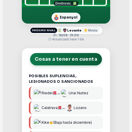
Dmitrovic
Espanyol
Levante
Media
PRÓXIMO RIVAL
J1 · 16/08 · 19:00
Actualizado hace 1 día
Cosas a tener en cuenta
POSIBLES SUPLENCIAS,
LESIONADOS O SANCIONADOS
Riedel
→
Unai Nuñez
Calatrava
→
Lozano
Kike
(Baja hasta diciembre)