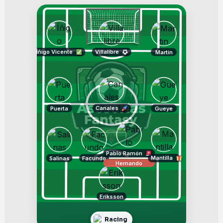
Íñigo Vicente
Villalibre
Martin
Canales
Puerta
Gueye
Pablo Ramón
Mantilla
Salinas
Facundo
Hernando
Eriksson
Racing