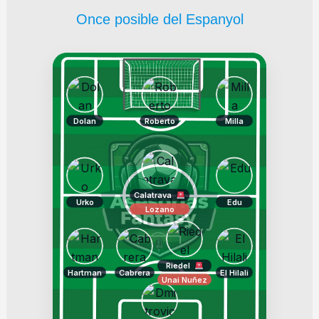
Once posible del Espanyol
Dolan
Roberto
Milla
Calatrava
Urko
Edu
Lozano
Riedel
Hartman
Cabrera
El Hilali
Unai Nuñez