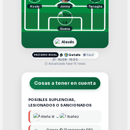
Koski
Jonny
Tenaglia
Sivera
Alavés
🏠
Getafe
🔵 Fácil
PRÓXIMO RIVAL
J1 · 15/08 · 19:30
🕒 Actualizado hace 16 horas
Cosas a tener en cuenta
POSIBLES SUPLENCIAS,
LESIONADOS O SANCIONADOS
Aleña 🚨 →
Ibañez
Garces 🤕 (Sancionado FIFA