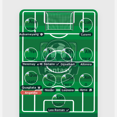
Aubameyang
Luismi
⚽
Yeremay
M. Soriano
Gijselhart
Altimira
🔥
✅
Quagliata
🚨
Ximo
Noubi
Loureiro
🎁
Angeliño
Leo Román
✅