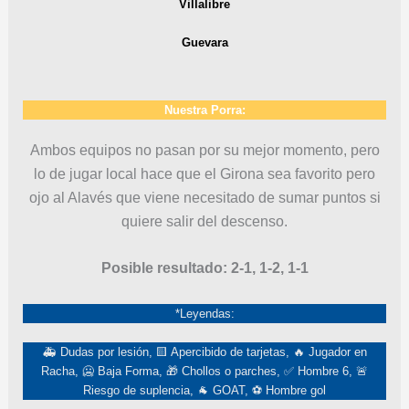
Villalibre
Guevara
Nuestra Porra:
Ambos equipos no pasan por su mejor momento, pero
lo de jugar local hace que el Girona sea favorito pero
ojo al Alavés que viene necesitado de sumar puntos si
quiere salir del descenso.
Posible resultado: 2-1, 1-2, 1-1
*Leyendas:
🚑 Dudas por lesión, 🟨 Apercibido de tarjetas, 🔥 Jugador en
Racha, 🥶 Baja Forma, 🎁 Chollos o parches, ✅ Hombre 6, 🚨
Riesgo de suplencia, 🐐 GOAT, ⚽ Hombre gol