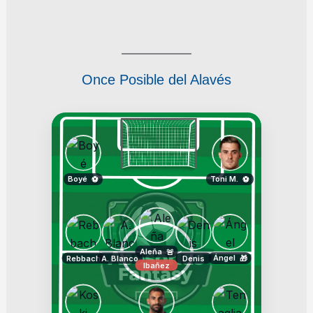
Once Posible del Alavés
Boyé
Toni M.
⚽
⚽
Aleña
🚨
Ángel
Rebbach
A. Blanco
Denis
🎁
Ibañez