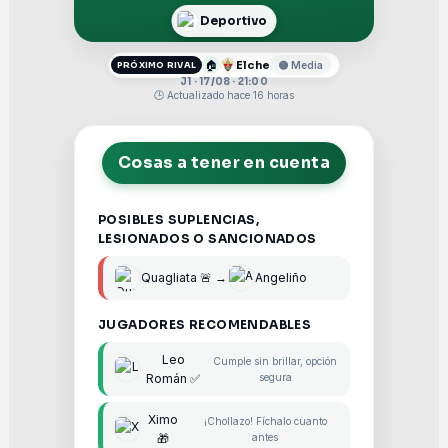
Deportivo
🏠
Elche
🟡 Media
PRÓXIMO RIVAL
J1 · 17/08 · 21:00
🕒 Actualizado hace 16 horas
Cosas a tener en cuenta
POSIBLES SUPLENCIAS,
LESIONADOS O SANCIONADOS
Quagliata 🚨 →
Angeliño
JUGADORES RECOMENDABLES
Leo
Cumple sin brillar, opción
Román ✅
segura
Ximo
¡Chollazo! Fíchalo cuanto
🎁
antes