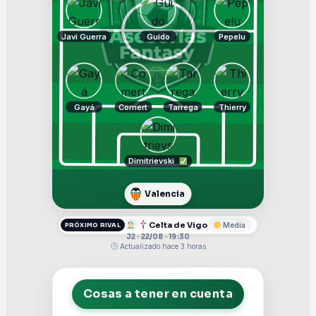
Javi Guerra
Guido
Pepelu
Gayá
Comert
Tarrega
Thierry
Dimitrievski
Valencia
Celta de Vigo
Media
PRÓXIMO RIVAL
J2 · 22/08 · 19:30
Actualizado hace 3 horas
Cosas a tener en cuenta