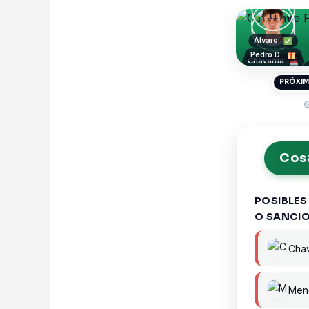
Álvaro
Pedro D.
Chavarria
Balliu
PRÓXIM
Cosa
POSIBLES
O SANCI
Chav
Men