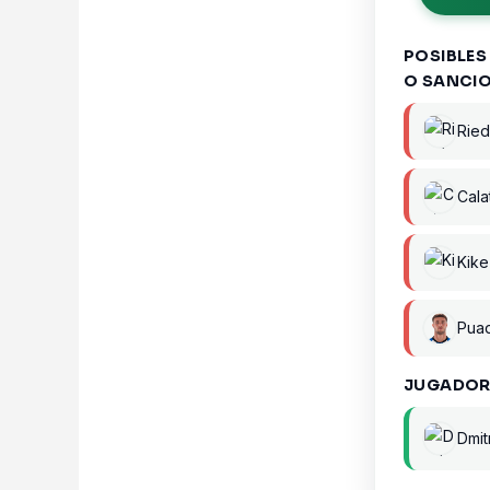
POSIBLES
O SANCI
Ried
Cala
Kike
Pua
JUGADOR
Dmit