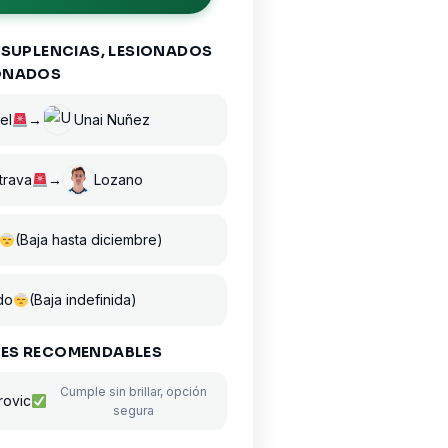
 SUPLENCIAS, LESIONADOS
ONADOS
el
→
Unai Nuñez
trava
→
Lozano
(Baja hasta diciembre)
do
(Baja indefinida)
ES RECOMENDABLES
Cumple sin brillar, opción
rovic
segura