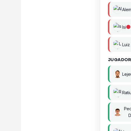
Ale
Isi
Luiz
JUGADOR
Lej
Rati
Pe
D