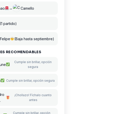
mao
→
Camello
(1 partido)
 Felipe
(Baja hasta septiembre)
ES RECOMENDABLES
Cumple sin brillar, opción
eune
segura
u
Cumple sin brillar, opción segura
dro
¡Chollazo! Fíchalo cuanto
antes
.
Cumple sin brillar, opción