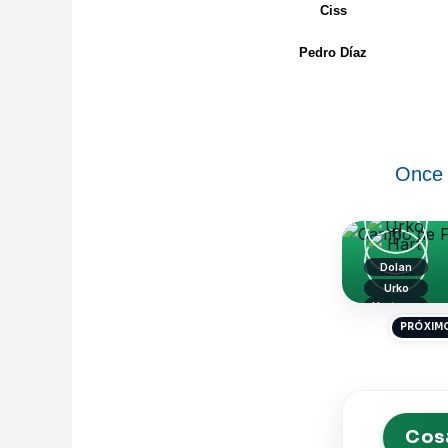
Ciss
Pedro Díaz
Once 
Dolan
Urko
Hartman
PRÓXIMO
Cosa