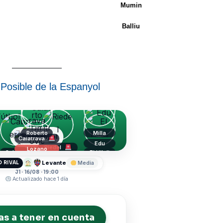
Mumin
Balliu
Posible de la Espanyol
Roberto
Milla
Espanyol
Calatrava
Edu
Riedel
Lozano
Cabrera
El Hilali
Unai Nuñez
Dmitrovic
Levante
 RIVAL
Media
J1 · 16/08 · 19:00
Actualizado hace 1 día
s a tener en cuenta