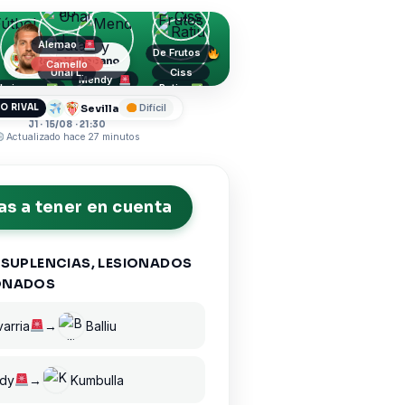
Alemao
De Frutos
Rayo Vallecano
Camello
Unai L.
Ciss
Mendy
Lejeune
Ratiu
Kumbulla
Batalla
Sevilla
O RIVAL
Difícil
J1 · 15/08 · 21:30
Actualizado hace 27 minutos
s a tener en cuenta
 SUPLENCIAS, LESIONADOS
ONADOS
arria
→
Balliu
dy
→
Kumbulla